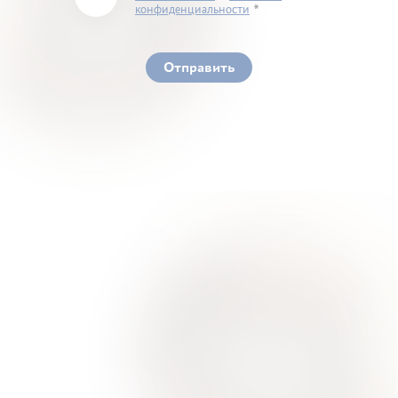
конфиденциальности
You must accept our terms of service and privacy
policy
Отправить
Ваше здоровье – гарант нашего успеха
О Нас
Для Клиентов
Врачи