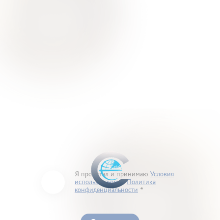
Контакты
Я прочитал и принимаю
Условия
использования
и
Политика
конфиденциальности
You must accept our terms of service and privacy
policy