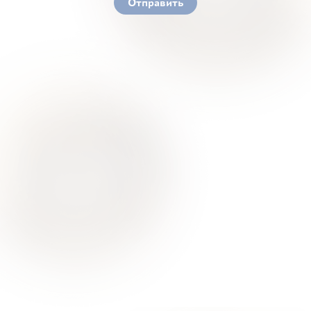
Отправить
Ваше здоровье – гарант нашего успеха
О Нас
Для Клиентов
Врачи
Акции
Контакты
Услуги