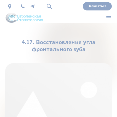
Записаться
О
4.17. Восстановление угла
нас
фронтального зуба
Врачи
Услуги
Прайс
Акции