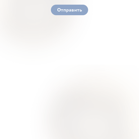
policy
Отправить
Ваше здоровье – гарант нашего успеха
О Нас
Для Клиентов
Врачи
Акции
Контакты