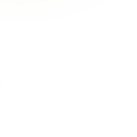
ы
Врачи
 Клиентов
Акции
менты
Контакты
удование
Услуги
енциальности