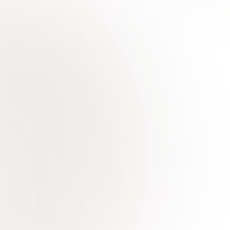
Цен
О Нас
Для
Интересная
информация
Доку
Галерея
Обор
Вакансии
проконсультироваться со специалистом
Политика конфид