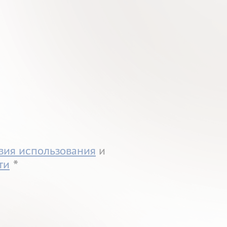
вия использования
и
ти
acy policy