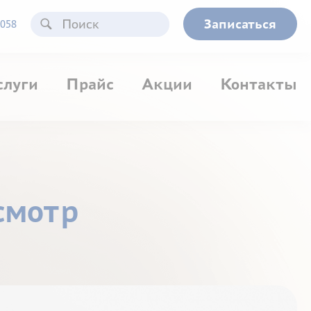
Записаться
058
слуги
Прайс
Акции
Контакты
смотр