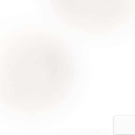
О Нас
Для Клиентов
Врачи
Акции
Контакты
Услуги
Все услуги лицензированы. Имеются противопоказания.
Необходимо проконсультироваться со специалистом
Политика конфиденциальности
Европейская стоматология
Москва, ул Римского-Корсакова, д. 11 к. 4, помещ. 12