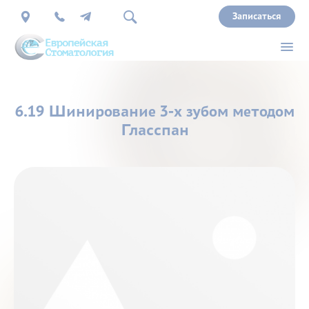
Записаться
О
6.19 Шинирование 3-х зубом методом
нас
Гласспан
Врачи
Услуги
Прайс
Акции