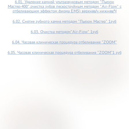
6.01. Удаление камней ультразвуковым методом "Пьезон
Мастер-400",очистка зубов пескоструйным методом "Air-Flow" с
отбеливающим эффектом фирма EMS) верхняя/ч нижняя/Ч
6.02. Снятие зубного камня методом "Пьезон Мастер" 1зуб
6.03. Очистка методом"Air-Fiow" 1зуб
6.04. Часовая клиническая процедура отбеливания "ZOOM"
6.05. Часовая клиническая процедура отбеливания "ZOOM"1 зуб