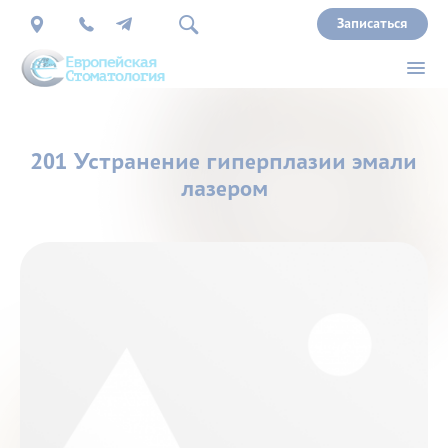
Записаться
О
201 Устранение гиперплазии эмали
нас
лазером
Врачи
Услуги
Прайс
Акции