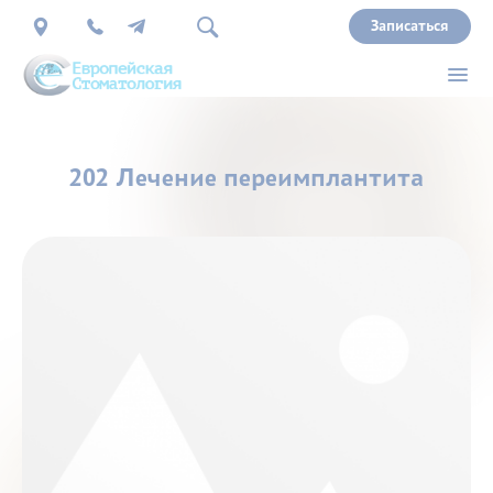
Записаться
О
202 Лечение переимплантита
нас
Врачи
Услуги
Прайс
Акции