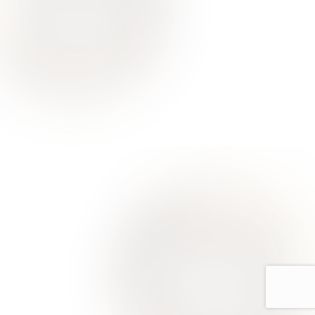
О Нас
Для Клиентов
Врачи
Акции
Контакты
Услуги
Все услуги лицензированы. Имеются противопоказания.
Необходимо проконсультироваться со специалистом
Политика конфиденциальности
Европейская стоматология
Москва, ул Римского-Корсакова, д. 11 к. 4, помещ. 12