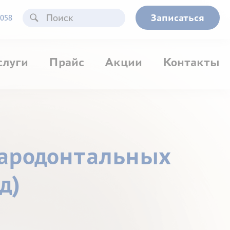
Записаться
058
слуги
Прайс
Акции
Контакты
пародонтальных
д)