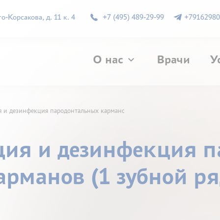
-Корсакова, д. 11 к. 4
+7 (495) 489-29-99
+79162980
О нас
Врачи
У
 и дезинфекция пародонтальных карманов (1 зубной ряд)
ция и дезинфекция 
арманов (1 зубной ря