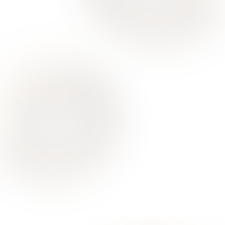
Ваше здоровье – гарант нашего успеха
О Нас
Для Клиентов
Врачи
Акции
Контакты
Услуги
Все услуги лицензированы. Имеются противопоказания.
Необходимо проконсультироваться со специалистом
Политика конфиденциальности