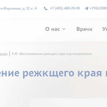
-Корсакова, д. 11 к. 4
+7 (495) 489-29-99
+79162980
О нас
Врачи
У
копом
4.45. Восстановление режкщего края под микроскопом
ление режкщего края