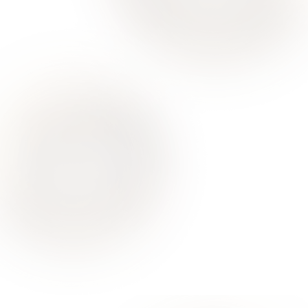
Ваше здоровье – гарант нашего успеха
О Нас
Для Клиентов
Врачи
Акции
Контакты
Услуги
Все услуги лицензированы. Имеются противопоказания.
Необходимо проконсультироваться со специалистом
Политика конфиденциальности