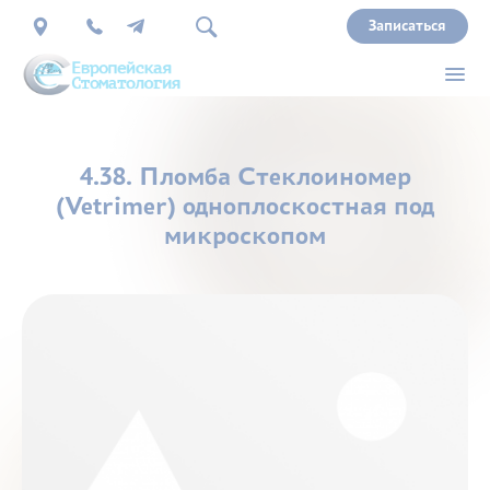
Записаться
О
4.38. Пломба Стеклоиномер
нас
(Vetrimer) одноплоскостная под
микроскопом
Врачи
Услуги
Прайс
Акции