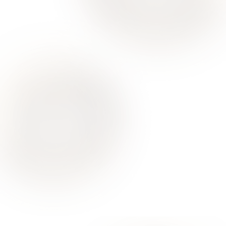
Ваше здоровье – гарант нашего успеха
О Нас
Для Клиентов
Врачи
Акции
Контакты
Услуги
Все услуги лицензированы. Имеются противопоказания.
Необходимо проконсультироваться со специалистом
Политика конфиденциальности