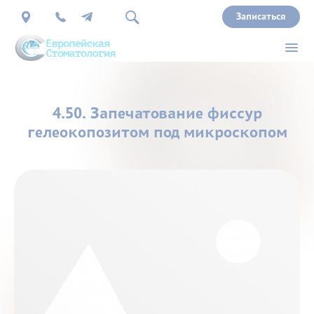
Записаться
О
4.50. Запечатование фиссур
нас
гелеокопозитом под микроскопом
Врачи
Услуги
Прайс
Акции