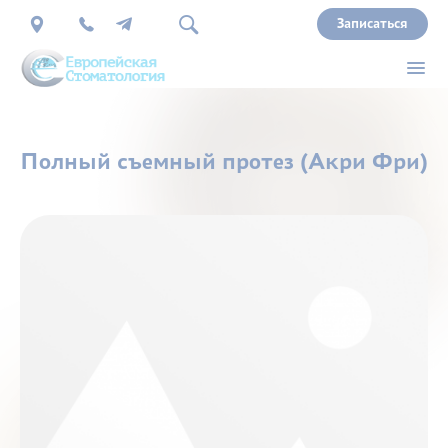
Записаться
О
Полный съемный протез (Акри Фри)
нас
Врачи
Услуги
Прайс
Акции