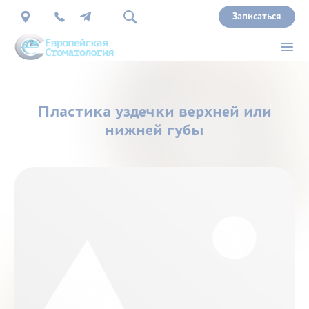
Записаться
О
Пластика уздечки верхней или
нас
нижней губы
Врачи
Услуги
Прайс
Акции