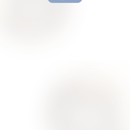
Ваше здоровье – гарант нашего успеха
О Нас
Для Клиентов
Врачи
Акции
Контакты
Услуги