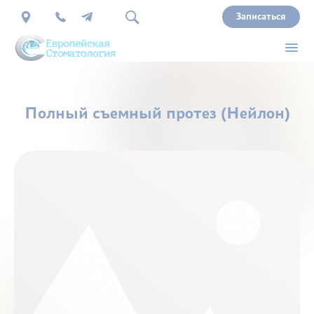
Записаться
О
Полный съемный протез (Нейлон)
нас
Врачи
Услуги
Прайс
Акции