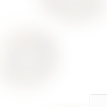
О Нас
Для Клиентов
Врачи
Акции
Контакты
Услуги
Все услуги лицензированы. Имеются противопоказания.
Необходимо проконсультироваться со специалистом
Политика конфиденциальности
Европейская стоматология
Москва, ул Римского-Корсакова, д. 11 к. 4, помещ. 12