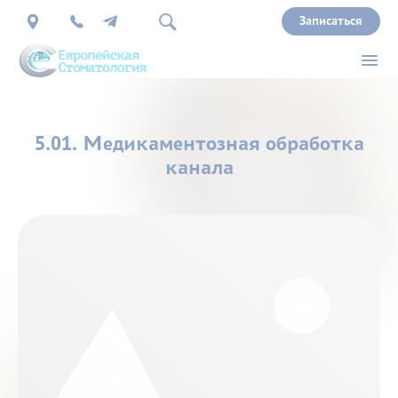
Записаться
О
5.01. Медикаментозная обработка
нас
канала
Врачи
Услуги
Прайс
Акции