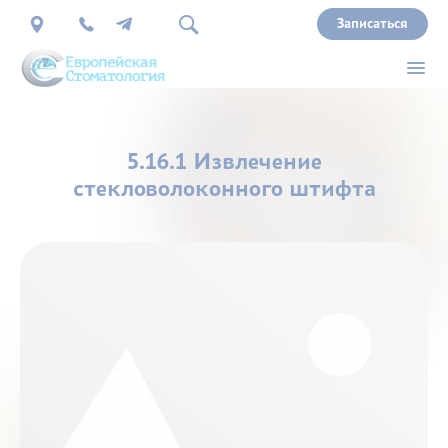
Записаться
О
5.16.1 Извлечение
нас
стекловолоконного штифта
Врачи
Услуги
Прайс
Акции