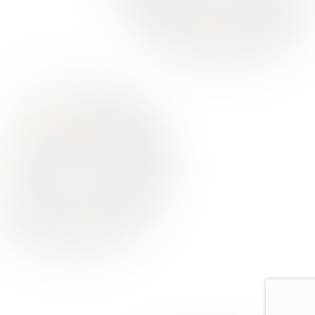
О Нас
Для Клиентов
Врачи
Акции
Контакты
Услуги
Все услуги лицензированы. Имеются противопоказания.
Необходимо проконсультироваться со специалистом
Политика конфиденциальности
Европейская стоматология
Москва, ул Римского-Корсакова, д. 11 к. 4, помещ. 12