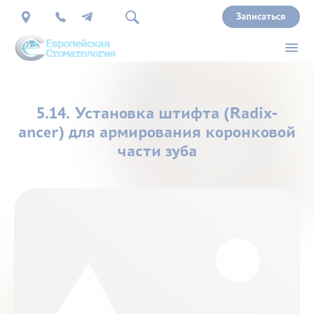
Записаться
О
5.14. Установка штифта (Radix-
нас
ancer) для армирования коронковой
части зуба
Врачи
Услуги
Прайс
Акции