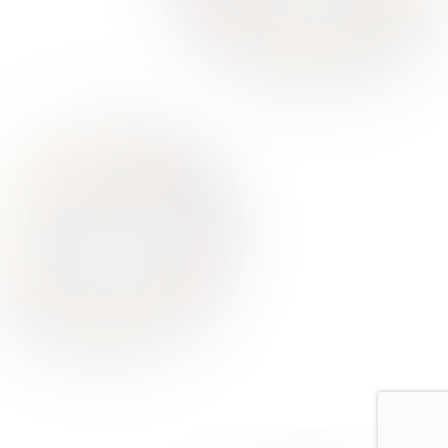
О Нас
Для Клиентов
Врачи
Акции
Контакты
Услуги
Все услуги лицензированы. Имеются противопоказания.
Необходимо проконсультироваться со специалистом
Политика конфиденциальности
Европейская стоматология
Москва, ул Римского-Корсакова, д. 11 к. 4, помещ. 12