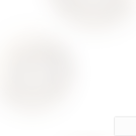
О Нас
Для Клиентов
Врачи
Акции
Контакты
Услуги
Все услуги лицензированы. Имеются противопоказания.
Необходимо проконсультироваться со специалистом
Политика конфиденциальности
Европейская стоматология
Москва, ул Римского-Корсакова, д. 11 к. 4, помещ. 12