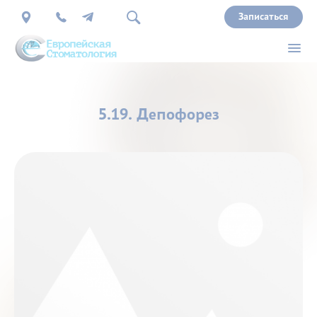
Записаться
О
5.19. Депофорез
нас
Врачи
Услуги
Прайс
Акции