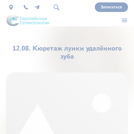
Записаться
О
12.08. Кюретаж лунки удалённого
нас
зуба
Врачи
Услуги
Прайс
Акции