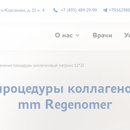
-Корсакова, д. 11 к. 4
+7 (495) 489-29-99
+79162980
О нас
Врачи
У
енение процедуры коллагеновый матрикс 12*25 mm Regenomer
процедуры коллаген
mm Regenomer