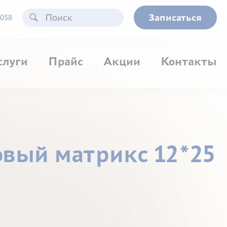
Записаться
058
слуги
Прайс
Акции
Контакты
овый матрикс 12*25