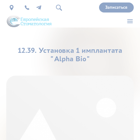
Записаться
О
12.39. Установка 1 имплантата
нас
"Alpha Bio"
Врачи
Услуги
Прайс
Акции