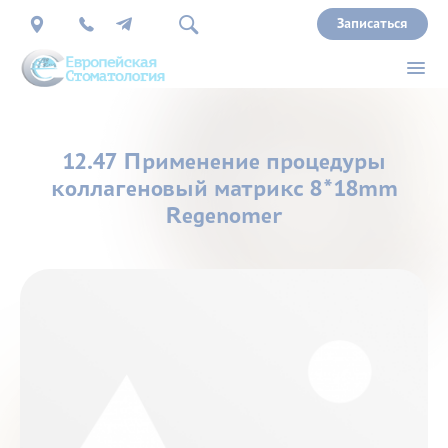
Записаться
О
12.47 Применение процедуры
нас
коллагеновый матрикс 8*18mm
Regenomer
Врачи
Услуги
Прайс
Акции