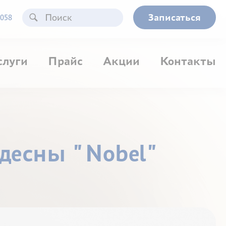
Записаться
058
слуги
Прайс
Акции
Контакты
 десны "Nobel"