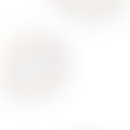
Ваше здоровье – гарант нашего успеха
О Нас
Для Клиентов
Врачи
Акции
Контакты
Услуги
Все услуги лицензированы. Имеются противопоказания.
Необходимо проконсультироваться со специалистом
Политика конфиденциальности