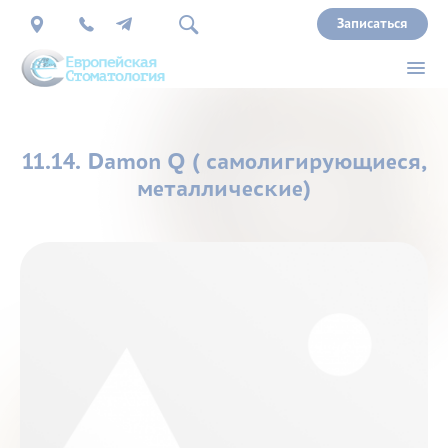
Записаться
О
11.14. Damon Q ( самолигирующиеся,
нас
металлические)
Врачи
Услуги
Прайс
Акции