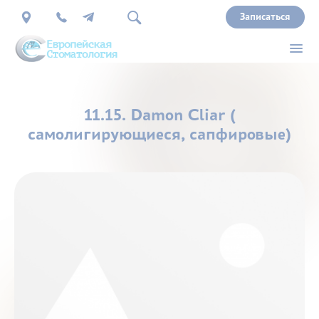
Записаться
О
11.15. Damon Cliar (
нас
самолигирующиеся, сапфировые)
Врачи
Услуги
Прайс
Акции