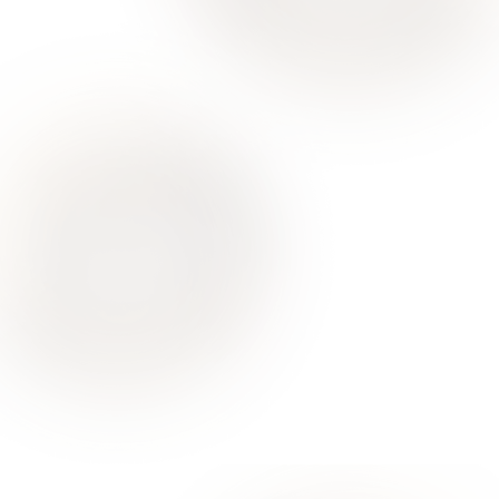
Ваше здоровье – гарант нашего успеха
О Нас
Для Клиентов
Врачи
Акции
Контакты
Услуги
Все услуги лицензированы. Имеются противопоказания.
Необходимо проконсультироваться со специалистом
Политика конфиденциальности