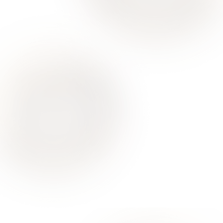
Ваше здоровье – гарант нашего успеха
О Нас
Для Клиентов
Врачи
Акции
Контакты
Услуги
Все услуги лицензированы. Имеются противопоказания.
Необходимо проконсультироваться со специалистом
Политика конфиденциальности