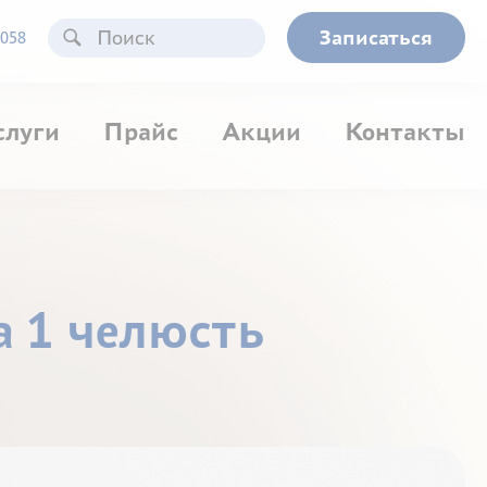
Записаться
058
слуги
Прайс
Акции
Контакты
а 1 челюсть