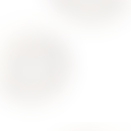
Ваше здоровье – гарант нашего успеха
О Нас
Для Клиентов
Врачи
Акции
Контакты
Услуги
Все услуги лицензированы. Имеются противопоказания.
Необходимо проконсультироваться со специалистом
Политика конфиденциальности