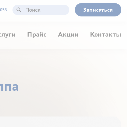
Записаться
058
слуги
Прайс
Акции
Контакты
ппа