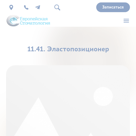
Записаться
О
11.41. Эластопозиционер
нас
Врачи
Услуги
Прайс
Акции