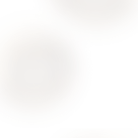
Ваше здоровье – гарант нашего успеха
О Нас
Для Клиентов
Врачи
Акции
Контакты
Услуги
Все услуги лицензированы. Имеются противопоказания.
Необходимо проконсультироваться со специалистом
Политика конфиденциальности