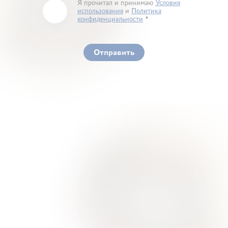
Я прочитал и принимаю
Условия
использования
и
Политика
конфиденциальности
You must accept our terms of service and privacy
policy
Отправить
Ваше здоровье – гарант нашего успеха
О Нас
Для Клиентов
Врачи