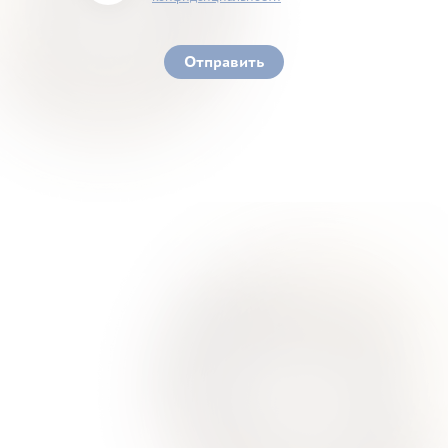
You must accept our terms of service and privacy
policy
Отправить
Ваше здоровье – гарант нашего успеха
О Нас
Для Клиентов
Врачи
Акции