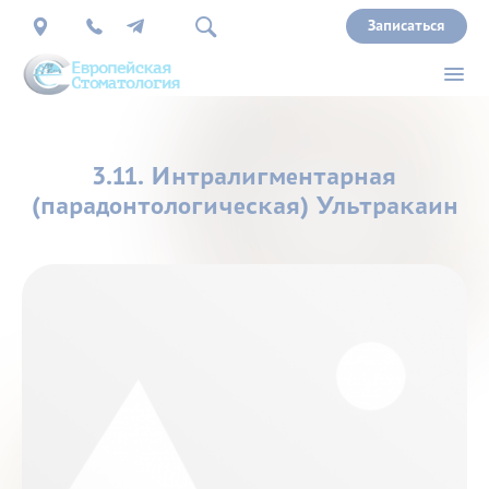
Записаться
О
3.11. Интралигментарная
нас
(парадонтологическая) Ультракаин
Врачи
Услуги
Прайс
Акции