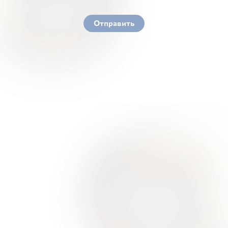
You must accept our terms of service and privacy
policy
Отправить
Ваше здоровье – гарант нашего успеха
О Нас
Для Клиентов
Врачи
Акции