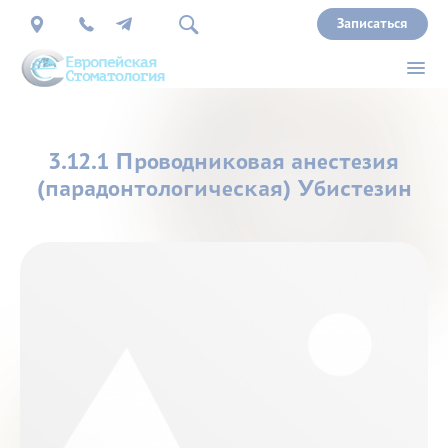
Записаться
О
3.12.1 Проводниковая анестезия
нас
(парадонтологическая) Убистезин
Врачи
Услуги
Прайс
Акции