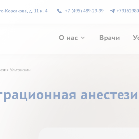
-Корсакова, д. 11 к. 4
+7 (495) 489-29-99
+79162980
О нас
Врачи
У
езия Ультракаин
трационная анестез