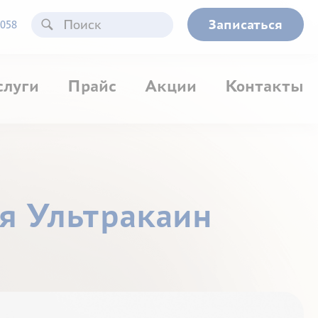
Записаться
058
слуги
Прайс
Акции
Контакты
ия Ультракаин