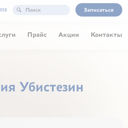
Записаться
058
слуги
Прайс
Акции
Контакты
зия Убистезин