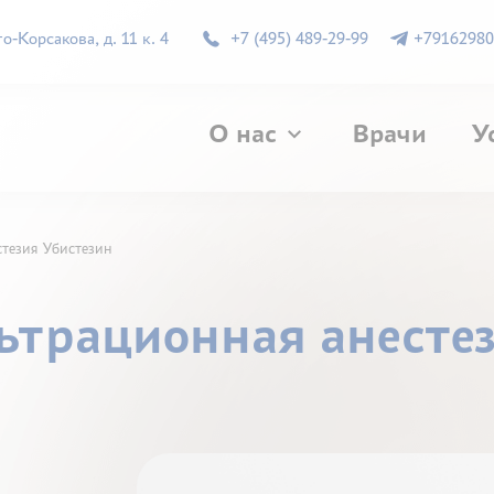
-Корсакова, д. 11 к. 4
+7 (495) 489-29-99
+79162980
О нас
Врачи
У
стезия Убистезин
ьтрационная анесте