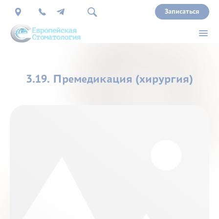
Записаться
О
3.19. Премедикация (хирургия)
нас
Врачи
Услуги
Прайс
Акции