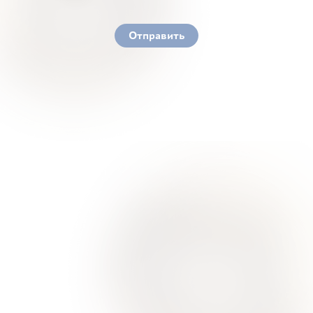
You must accept our terms of service and privacy
policy
Отправить
Ваше здоровье – гарант нашего успеха
О Нас
Для Клиентов
Врачи
Акции