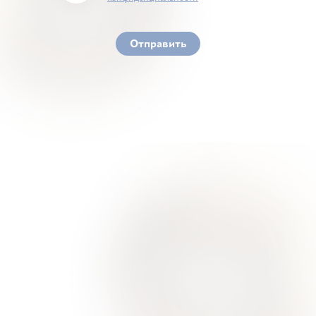
You must accept our terms of service and privacy
policy
Отправить
Ваше здоровье – гарант нашего успеха
О Нас
Для Клиентов
Врачи
Акции