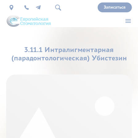
Записаться
О
3.11.1 Интралигментарная
нас
(парадонтологическая) Убистезин
Врачи
Услуги
Прайс
Акции