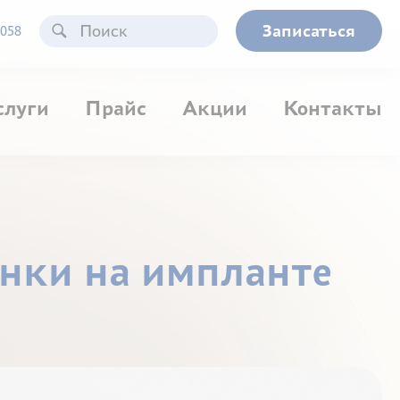
Записаться
058
слуги
Прайс
Акции
Контакты
онки на импланте