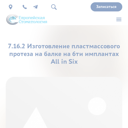
Записаться
О
7.16.2 Изготовление пластмассового
нас
протеза на балке на 6ти имплантах
All in Six
Врачи
Услуги
Прайс
Акции