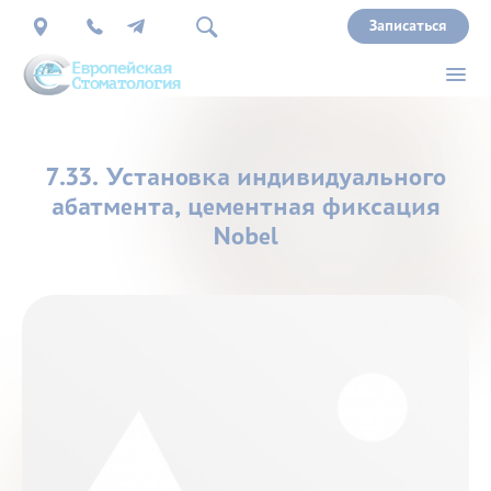
Записаться
О
7.33. Установка индивидуального
нас
абатмента, цементная фиксация
Nobel
Врачи
Услуги
Прайс
Акции