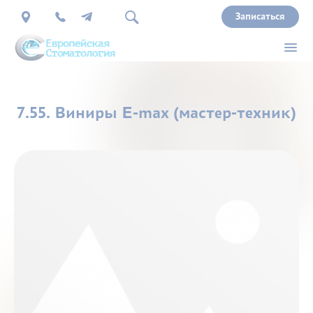
Записаться
О
7.55. Виниры E-max (мастер-техник)
нас
Врачи
Услуги
Прайс
Акции