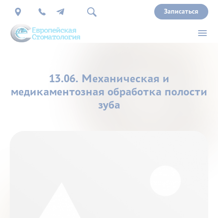
Записаться
О
13.06. Механическая и
нас
медикаментозная обработка полости
зуба
Врачи
Услуги
Прайс
Акции