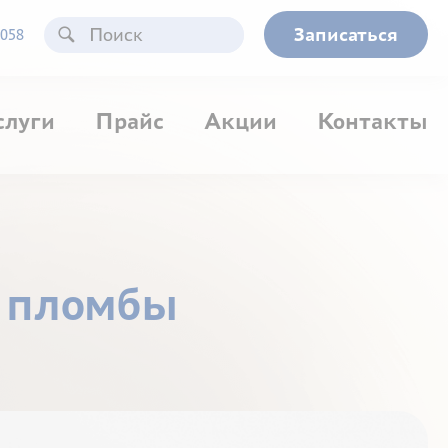
Записаться
058
слуги
Прайс
Акции
Контакты
й пломбы