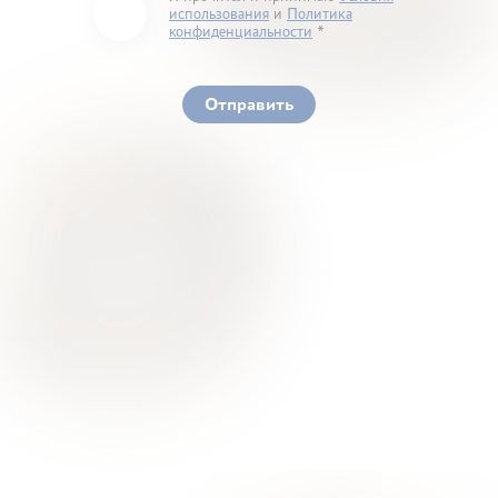
использования
и
Политика
конфиденциальности
You must accept our terms of service and privacy
policy
Отправить
Ваше здоровье – гарант нашего успеха
О Нас
Для Клиентов
Врачи