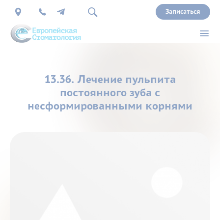
Записаться
О
13.36. Лечение пульпита
нас
постоянного зуба с
несформированными корнями
Врачи
Услуги
Прайс
Акции