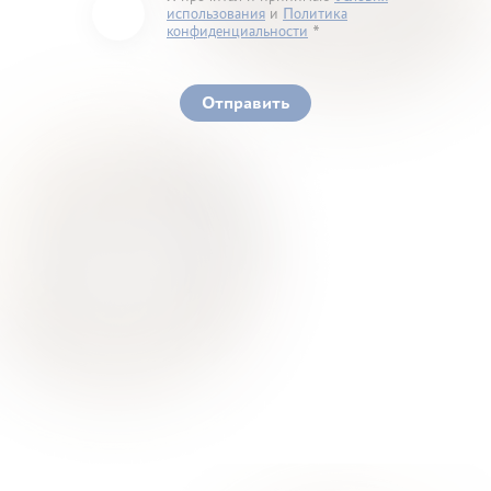
использования
и
Политика
конфиденциальности
You must accept our terms of service and privacy
policy
Отправить
Ваше здоровье – гарант нашего успеха
О Нас
Для Клиентов
Врачи