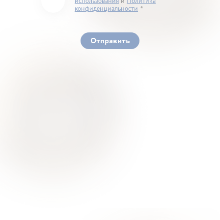
использования
и
Политика
конфиденциальности
You must accept our terms of service and privacy
policy
Отправить
Ваше здоровье – гарант нашего успеха
О Нас
Для Клиентов
Врачи