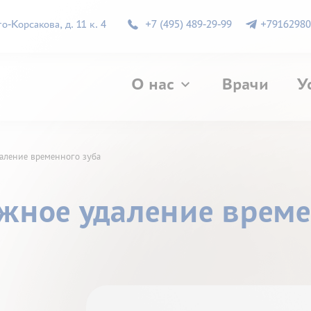
-Корсакова, д. 11 к. 4
+7 (495) 489-29-99
+79162980
О нас
Врачи
У
даление временного зуба
ожное удаление време