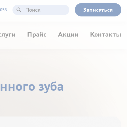
Записаться
058
слуги
Прайс
Акции
Контакты
нного зуба