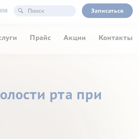
Записаться
058
слуги
Прайс
Акции
Контакты
олости рта при